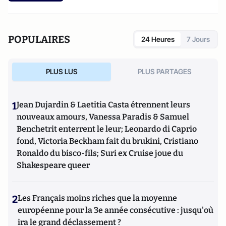
les meilleurs spécialistes et organise des conférences, des
rencontres et des séminaires sur ses thèmes d'études.
POPULAIRES
24 Heures
7 Jours
PLUS LUS
PLUS PARTAGES
1
Jean Dujardin & Laetitia Casta étrennent leurs
nouveaux amours, Vanessa Paradis & Samuel
Benchetrit enterrent le leur; Leonardo di Caprio
fond, Victoria Beckham fait du brukini, Cristiano
Ronaldo du bisco-fils; Suri ex Cruise joue du
Shakespeare queer
2
Les Français moins riches que la moyenne
européenne pour la 3e année consécutive : jusqu'où
ira le grand déclassement ?