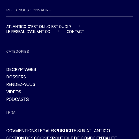
MIEUX NOUS CONNAITRE
ATLANTICO C'EST QUI, C'EST QUOI ?
/
LE RESEAU D'ATLANTICO
/
CONTACT
CATEGORIES
DECRYPTAGES
DOSSIERS
RENDEZ-VOUS
VIDEOS
PODCASTS
LEGAL
CGV
MENTIONS LEGALES
PUBLICITE SUR ATLANTICO
GESTION DES COOKIES
POLITIQUE DE CONFIDENTIALITE