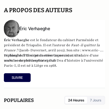
A PROPOS DES AUTEURS
Éric Verhaeghe
Éric Verhaeghe
est le fondateur du
cabinet Parménide
et
président de
Triapalio
. Il est l'auteur de
Faut-il quitter la
France ?
(Jacob-Duvernet, avril 2012). Son site :
www.eric-
verhaeghe.fr
Diplômé de l'Ena (promotion Copernic) et titulaire d'une
Il vient de créer un nouveau site :
www.lecourrierdesstrateges.fr
maîtrise de philosophie et d'un Dea d'histoire à l'université
Paris-I, il est né à Liège en 1968.
SUIVRE
POPULAIRES
24 Heures
7 Jours