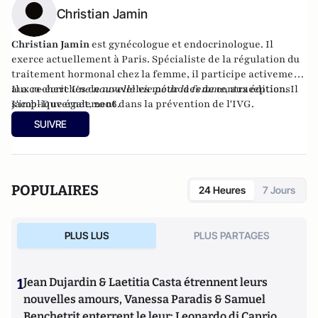
Christian Jamin
Christian Jamin
est gynécologue et endocrinologue. Il
exerce actuellement à Paris. Spécialiste de la régulation du
traitement hormonal chez la femme, il participe activement
aux recherches de nouvelles méthodes de contraception. Il
Il a co-écrit
Une nouvelle vie pour la femme
, aux éditions
s'implique également dans la prévention de l'IVG.
Jacob-Duvernet, 2006.
SUIVRE
POPULAIRES
24 Heures
7 Jours
PLUS LUS
PLUS PARTAGES
1
Jean Dujardin & Laetitia Casta étrennent leurs
nouvelles amours, Vanessa Paradis & Samuel
Benchetrit enterrent le leur; Leonardo di Caprio