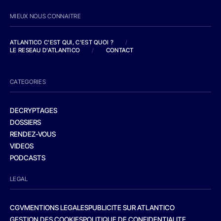
MIEUX NOUS CONNAITRE
ATLANTICO C'EST QUI, C'EST QUOI ?
/
LE RESEAU D'ATLANTICO
/
CONTACT
CATEGORIES
DECRYPTAGES
DOSSIERS
RENDEZ-VOUS
VIDEOS
PODCASTS
LEGAL
CGV
MENTIONS LEGALES
PUBLICITE SUR ATLANTICO
GESTION DES COOKIES
POLITIQUE DE CONFIDENTIALITE