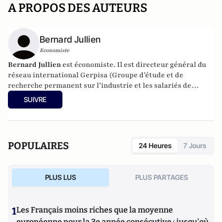
A PROPOS DES AUTEURS
Bernard Jullien
Economiste
Bernard Jullien
est économiste. Il est directeur général du
réseau international Gerpisa (Groupe d’étude et de
recherche permanent sur l’industrie et les salariés de
l’Automobile).
SUIVRE
POPULAIRES
24 Heures
7 Jours
PLUS LUS
PLUS PARTAGES
1
Les Français moins riches que la moyenne
européenne pour la 3e année consécutive : jusqu'où