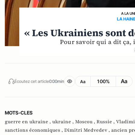
A LA UN
LA HAIN
« Les Ukrainiens sont d
Pour savoir qui a dit ça,
Aa
100%
Écoutez cet article
0:00min
Aa
MOTS-CLES
guerre en ukraine ,
ukraine ,
Moscou ,
Russie ,
Vladimi
sanctions économiques ,
Dimitri Medvedev ,
ancien pr