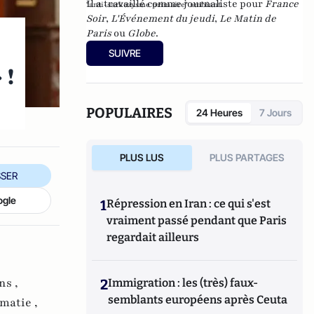
Il a travaillé comme journaliste pour
France
"anti-sarkozysme primaire" ambiant.
Soir
,
L'Événement du jeudi
,
Le Matin de
Paris
ou
Globe
.
SUIVRE
 !
POPULAIRES
24 Heures
7 Jours
PLUS LUS
PLUS PARTAGES
SER
ogle
1
Répression en Iran : ce qui s'est
vraiment passé pendant que Paris
regardait ailleurs
ns ,
2
Immigration : les (très) faux-
semblants européens après Ceuta
matie ,