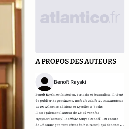
A PROPOS DES AUTEURS
Benoît Rayski
Benoît Rayski
est historien, écrivain et journaliste. Il vient
de publier
Le gauchisme, maladie sénile du communisme
avec
Atlantico Editions et Eyrolles E-books.
Il est également l'auteur de
Là où vont les
cigognes
(Ramsay),
L'affiche rouge
(Denoël), ou encore
de
L'homme que vous aimez haïr
(Grasset)
qui dénonce l'