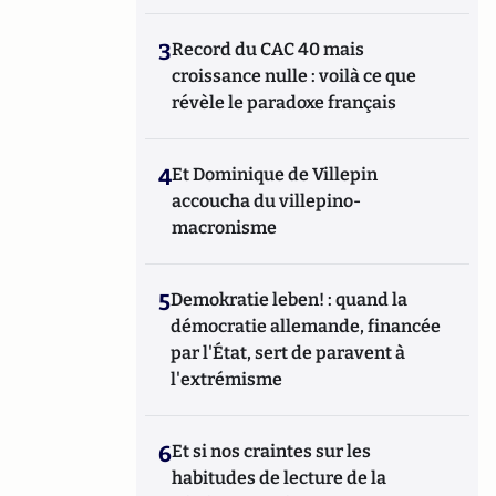
3
Record du CAC 40 mais
croissance nulle : voilà ce que
révèle le paradoxe français
4
Et Dominique de Villepin
accoucha du villepino-
macronisme
5
Demokratie leben! : quand la
démocratie allemande, financée
par l'État, sert de paravent à
l'extrémisme
6
Et si nos craintes sur les
habitudes de lecture de la