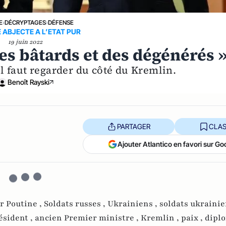
E
›
DÉCRYPTAGES
›
DÉFENSE
E ABJECTE A L’ETAT PUR
19 juin 2022
es bâtards et des dégénérés »
 il faut regarder du côté du Kremlin.
Benoît Rayski
PARTAGER
CLAS
Ajouter Atlantico en favori sur Go
r Poutine ,
Soldats russes ,
Ukrainiens ,
soldats ukrainie
ésident ,
ancien Premier ministre ,
Kremlin ,
paix ,
diplo