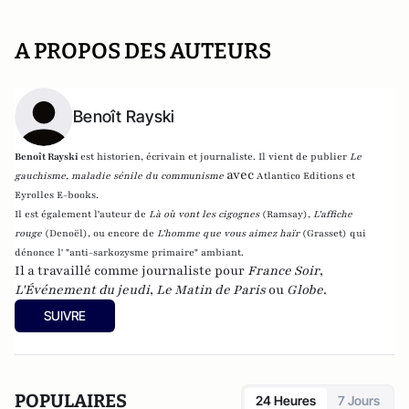
A PROPOS DES AUTEURS
Benoît Rayski
Benoît Rayski
est historien, écrivain et journaliste. Il vient de publier
Le
avec
gauchisme, maladie sénile du communisme
Atlantico Editions et
Eyrolles E-books.
Il est également l'auteur de
Là où vont les cigognes
(Ramsay),
L'affiche
rouge
(Denoël), ou encore de
L'homme que vous aimez haïr
(Grasset)
qui
dénonce l' "anti-sarkozysme primaire" ambiant.
Il a travaillé comme journaliste pour
France Soir
,
L'Événement du jeudi
,
Le Matin de Paris
ou
Globe
.
SUIVRE
POPULAIRES
24 Heures
7 Jours