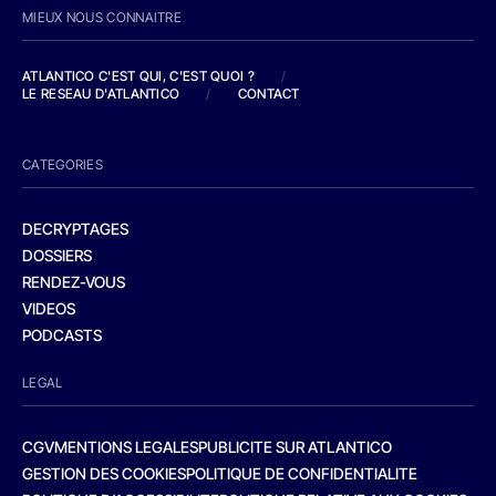
MIEUX NOUS CONNAITRE
ATLANTICO C'EST QUI, C'EST QUOI ?
/
LE RESEAU D'ATLANTICO
/
CONTACT
CATEGORIES
DECRYPTAGES
DOSSIERS
RENDEZ-VOUS
VIDEOS
PODCASTS
LEGAL
CGV
MENTIONS LEGALES
PUBLICITE SUR ATLANTICO
GESTION DES COOKIES
POLITIQUE DE CONFIDENTIALITE