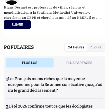
Klaus Desmet est professeur de villes, régions et
mondialisation à la Southern Methodist University,
chercheur au CEPR et chercheur associé au NBER. Il est
titulaire d'une maîtrise en commerce et ingénierie de
SUIVRE
l'Université catholique de Louvain et d'un doctorat en
économie de l'Université de Stanford. Avant de rejoindre
SMU, il était professeur à l'Université Carlos III de Madrid.
Ses recherches portent sur l'économie régionale, la
POPULAIRES
24 Heures
7 Jours
croissance économique, l'économie politique et le commerce
international. Ses travaux ont été publiés dans des revues
telles que l'
American Economic Review,
le
Journal of
PLUS LUS
PLUS PARTAGES
Political Economy,
le
Journal of Economic Theory
et
le
Journal of Development Economics.
En 2019, il a été co-
récipiendaire du prix Robert E. Lucas Jr.
1
Les Français moins riches que la moyenne
européenne pour la 3e année consécutive : jusqu'où
ira le grand déclassement ?
2
L’été 2026 confirme tout ce que les écologistes