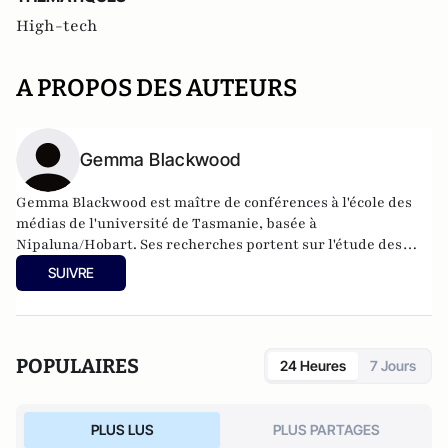
High-tech
A PROPOS DES AUTEURS
Gemma Blackwood
Gemma Blackwood est maître de conférences à l'école des
médias de l'université de Tasmanie, basée à
Nipaluna/Hobart. Ses recherches portent sur l'étude des
médias, les études culturelles, la représentation, l'écran et
SUIVRE
l'analyse culturelle visuelle.
POPULAIRES
24 Heures
7 Jours
PLUS LUS
PLUS PARTAGES