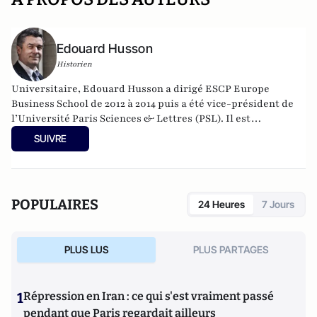
Edouard Husson
Historien
Universitaire, Edouard Husson a dirigé
ESCP Europe
Business School
de 2012 à 2014
puis a été vice-président de
l’Université Paris Sciences & Lettres (
PSL
). Il est
actuellement professeur à l’Institut Franco-Allemand
SUIVRE
d’Etudes Européennes (à l’Université de Cergy-Pontoise).
Spécialiste de l’histoire de l’Allemagne et de l’Europe, il
travaille en particulier sur la modernisation politique des
sociétés depuis la Révolution française. Il est l’auteur
POPULAIRES
24 Heures
7 Jours
d’ouvrages et de nombreux articles sur l’histoire de
l’Allemagne depuis la Révolution française, l’histoire des
mondialisations, l’histoire de la monnaie, l’histoire du
PLUS LUS
PLUS PARTAGES
nazisme et des autres violences de masse au XXème siècle
ou l’histoire des relations internationales et des conflits
contemporains. Il écrit en ce moment une biographie de
1
Répression en Iran : ce qui s'est vraiment passé
Benjamin Disraëli.
pendant que Paris regardait ailleurs