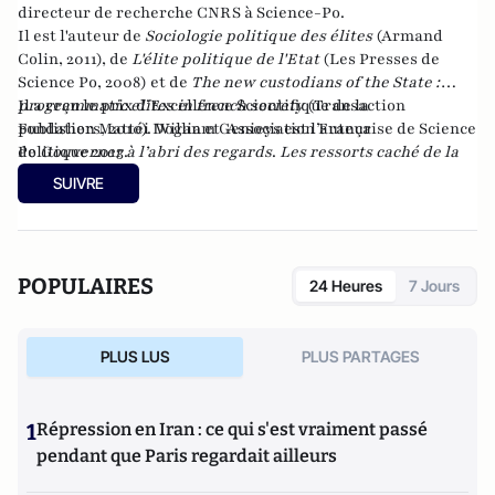
directeur de recherche CNRS à Science-Po.
Il est l'auteur de
Sociologie politique des élites
(Armand
Colin, 2011), de
L'élite politique de l'Etat
(Les Presses de
Science Po, 2008) et de
The new custodians of the State :
programmatic elites in french society
Il a reçu le prix d’Excellence Scientifique de la
(Transaction
publishers, 2010). William Genieys est l’auteur
Fondation Mattéi Dogan et Association Française de Science
de
Politique 2013.
Gouverner à l’abri des regards
.
Les ressorts caché de la
réussite de l’Obamacare
(Presses de Sciences Po [septembre
SUIVRE
2020])
POPULAIRES
24 Heures
7 Jours
PLUS LUS
PLUS PARTAGES
1
Répression en Iran : ce qui s'est vraiment passé
pendant que Paris regardait ailleurs