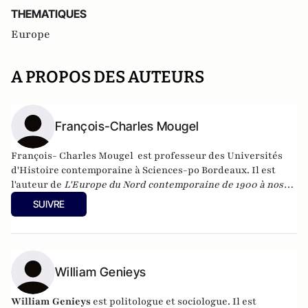
THEMATIQUES
Europe
A PROPOS DES AUTEURS
François-Charles Mougel
François- Charles Mougel est professeur des Universités
d'Histoire contemporaine à Sciences-po Bordeaux. Il est
l'auteur de
L'Europe du Nord contemporaine
de 1900 à nos
jours
aux éditions Ellipses (2006) et de
Histoire des
SUIVRE
relations internationales. De la fin du XVIIIème siècle à
l'aube du IIIème Millénaire
(2013).
William Genieys
William Genieys
est politologue et sociologue. Il est