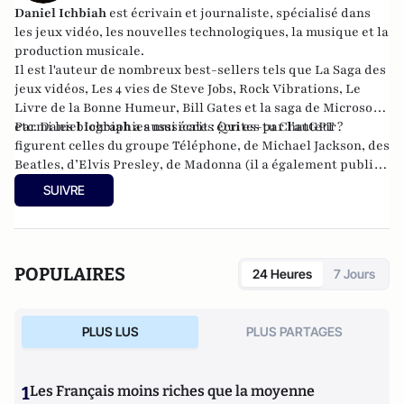
Daniel Ichbiah
est écrivain et journaliste, spécialisé dans
les jeux vidéo, les nouvelles technologiques, la musique et la
production musicale.
Il est l'auteur de nombreux best-sellers tels que
La Saga des
jeux vidéos
,
Les 4 vies de Steve Jobs
,
Rock Vibrations
,
Le
Livre de la Bonne Humeur
,
Bill Gates et la saga de Microsoft
,
etc. Daniel Ichbiah a aussi écrit :
Parmi les biographies musicales écrites par l’auteur
Qui es-tu ChatGPT ?
figurent celles du groupe
Téléphone
, de
Michael Jackson
, des
Beatles
, d’
Elvis Presley
, de
Madonna
(il a également publié
Les chansons de Madonna
), des
Rolling Stones
, etc.
SUIVRE
POPULAIRES
24 Heures
7 Jours
PLUS LUS
PLUS PARTAGES
1
Les Français moins riches que la moyenne