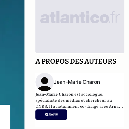
A PROPOS DES AUTEURS
Jean-Marie Charon
Jean-Marie
Charon
est sociologue,
spécialiste des médias et chercheur au
CNRS. Il a notamment co-dirigé avec Arnaud
Mercier l'ouvrage collectif
Armes de
SUIVRE
communication massives : Informations de
guerre en Irak 1991-2003
chez CNRS