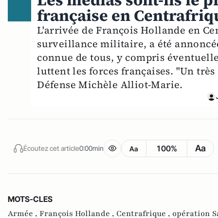
Les médias sont-ils le p
française en Centrafriq
L'arrivée de François Hollande en Ce
surveillance militaire, a été annoncée
connue de tous, y compris éventuell
luttent les forces françaises. "Un trè
Défense Michèle Alliot-Marie.
Aa
100%
Écoutez cet article
0:00min
Aa
MOTS-CLES
Armée ,
François Hollande ,
Centrafrique ,
opération S