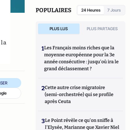
Éditions
POPULAIRES
24 Heures
7 Jours
PLUS LUS
PLUS PARTAGES
 la
1
Les Français moins riches que la
moyenne européenne pour la 3e
année consécutive : jusqu'où ira le
grand déclassement ?
SER
2
Cette autre crise migratoire
ogle
(semi-orchestrée) qui se profile
après Ceuta
3
Le Point révèle ce qu'on sniffe à
l'Elysée, Marianne que Xavier Niel