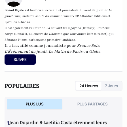
Benoît Rayski
est historien, écrivain et journaliste. Il vient de publier
Le
avec
gauchisme, maladie sénile du communisme
Atlantico Editions et
Eyrolles E-books.
Il est également l'auteur de
Là où vont les cigognes
(Ramsay),
L'affiche
rouge
(Denoël), ou encore de
L'homme que vous aimez haïr
(Grasset)
qui
dénonce l' "anti-sarkozysme primaire" ambiant.
Il a travaillé comme journaliste pour
France Soir
,
L'Événement du jeudi
,
Le Matin de Paris
ou
Globe
.
SUIVRE
POPULAIRES
24 Heures
7 Jours
PLUS LUS
PLUS PARTAGES
1
Jean Dujardin & Laetitia Casta étrennent leurs