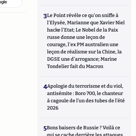
ogle
3
Le Point révèle ce qu'on sniffe à
l'Elysée, Marianne que Xavier Niel
hacke l'Etat; Le Nobel de la Paix
russe donne une leçon de
courage, l'ex PM australien une
leçon de réalisme sur la Chine, la
DGSE une d'arrogance; Marine
Tondelier fait du Macron
4
Apologie du terrorisme et du viol,
antisémite : Boro 700, le chanteur
à cagoule de l’un des tubes de l’été
2026
5
Bons baisers de Russie ? Voilà ce
qui se cache derrière les attaques