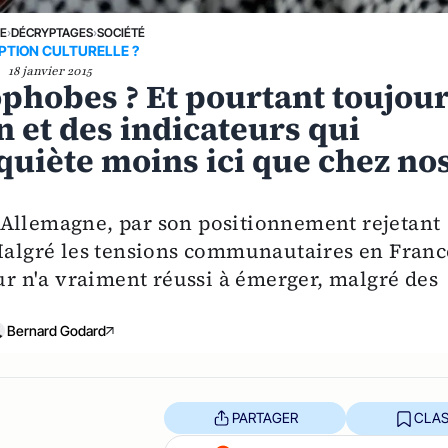
NE
›
DÉCRYPTAGES
›
SOCIÉTÉ
PTION CULTURELLE ?
18 janvier 2015
ophobes ? Et pourtant toujou
n et des indicateurs qui
quiète moins ici que chez no
 Allemagne, par son positionnement rejetant
 Malgré les tensions communautaires en Franc
 n'a vraiment réussi à émerger, malgré des
Bernard Godard
PARTAGER
CLAS