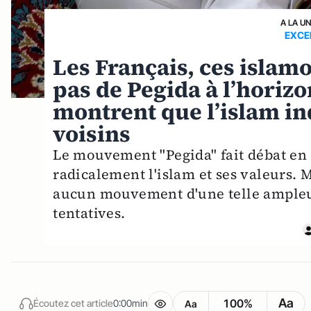
A LA U
EXCE
Les Français, ces islam
pas de Pegida à l’horizo
montrent que l’islam in
voisins
Le mouvement "Pegida" fait débat en
radicalement l'islam et ses valeurs.
aucun mouvement d'une telle ampleur
tentatives.
Aa
100%
Écoutez cet article
0:00min
Aa