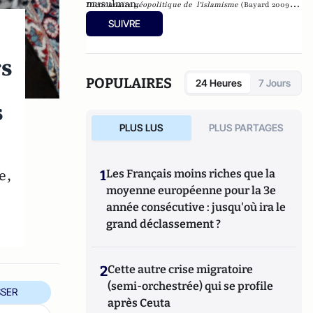
musulman.
Dictionnaire géopolitique de l'islamisme
(Bayard 2009)
sous la direction d'Antoine Sfeir et de
Les musulmans en
SUIVRE
France
(Robert Laffont, 2007 réédition Hachette pluriel
2009) avec Sylvie Taussig.
rs
POPULAIRES
24 Heures
7 Jours
s
PLUS LUS
PLUS PARTAGES
e,
1
Les Français moins riches que la
moyenne européenne pour la 3e
année consécutive : jusqu'où ira le
grand déclassement ?
2
Cette autre crise migratoire
(semi-orchestrée) qui se profile
SER
après Ceuta