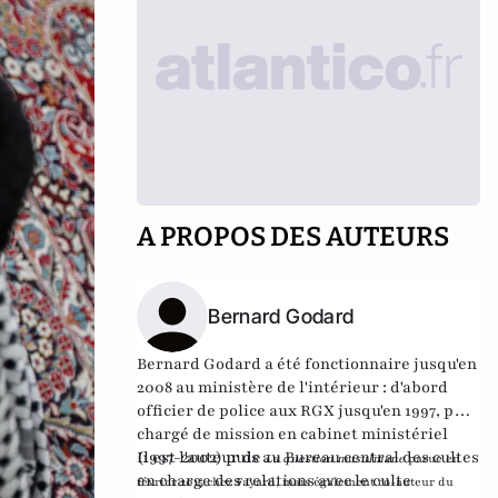
A PROPOS DES AUTEURS
Bernard Godard
Bernard Godard a été fonctionnaire jusqu'en
2008 au ministère de l'intérieur : d'abord
officier de police aux RGX jusqu'en 1997, puis
chargé de mission en cabinet ministériel
(1997-2002) puis au Bureau central des cultes
Il est l'auteur de
La question musulmane
parue en
en charge des relations avec le culte
février 2015 chez Fayard, mais
également co-auteur du