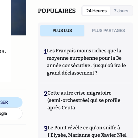
Fondapol et auteur de plusieurs ouvrages.
POPULAIRES
24 Heures
7 Jours
PLUS LUS
PLUS PARTAGES
s.
1
Les Français moins riches que la
moyenne européenne pour la 3e
année consécutive : jusqu'où ira le
grand déclassement ?
2
Cette autre crise migratoire
(semi-orchestrée) qui se profile
SER
après Ceuta
ogle
3
Le Point révèle ce qu'on sniffe à
l'Elysée, Marianne que Xavier Niel