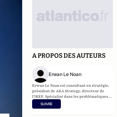
A PROPOS DES AUTEURS
Erwan Le Noan
Erwan Le Noan est consultant en stratégie,
président de AKA Strategy, directeur de
l'IREF. Spécialisé dans les problématiques
de régulation et de stratégies d'influence, il
SUIVRE
a enseigné le droit et l'économie à Sciences
Po et Assas. Il est également membre de la