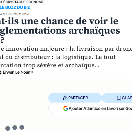
E
›
DÉCRYPTAGES
›
ECONOMIE
LE BUZZ DU BIZ
5 décembre 2013
-ils une chance de voir le
èglementations archaïques
 ?
 innovation majeure : la livraison par drone
l du distributeur : la logistique. Le tout
ntation trop sévère et archaïque…
Erwan Le Noan
PARTAGER
CLAS
Ajouter Atlantico en favori sur Go