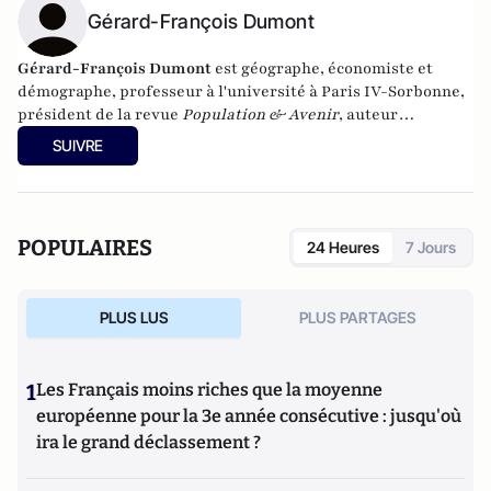
Gérard-François Dumont
Gérard-François Dumont
est géographe, économiste et
démographe, professeur à l'université à Paris IV-Sorbonne,
président de la revue
Population & Avenir
, auteur
notamment de
Populations et Territoires de France en 2030
SUIVRE
(L’Harmattan),
et
de
Géopolitique de l’Europe
(Armand
Colin).
POPULAIRES
24 Heures
7 Jours
PLUS LUS
PLUS PARTAGES
1
Les Français moins riches que la moyenne
européenne pour la 3e année consécutive : jusqu'où
ira le grand déclassement ?