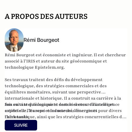
A PROPOS DES AUTEURS
Rémi Bourgeot
Rémi Bourgeot est économiste et ingénieur. Il est chercheur
associé à l’IRIS et auteur du site géoéconomique et
technologique
Epistelem.org
.
Ses travaux traitent des défis du développement
technologique, des stratégies commerciales et des
équilibres monétaires, suivant une perspective
internationale et historique. Il a construit sa carrière à la
fois en tant qu’économiste dans le secteur financier et
Son suivi technologique et sectoriel couvre l’intelligence
expert sur l’Europe et les marchés émergents pour divers
artificielle, les semi-conducteurs, l’énergie et
think tanks.
l’aéronautique, ainsi que les stratégies concurrentielles des
grandes puissances dans ces domaines. Ingénieur de l’ISAE-
SUIVRE
Supaéro, il est également titulaire d’un master de l’École