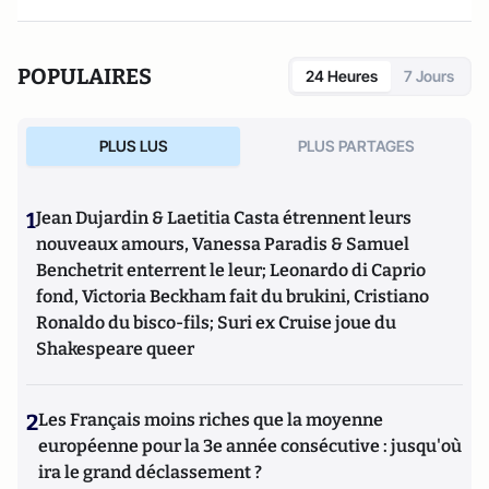
d’économie de Toulouse et d’un doctorat de l’EHESS.
POPULAIRES
24 Heures
7 Jours
PLUS LUS
PLUS PARTAGES
1
Jean Dujardin & Laetitia Casta étrennent leurs
nouveaux amours, Vanessa Paradis & Samuel
Benchetrit enterrent le leur; Leonardo di Caprio
fond, Victoria Beckham fait du brukini, Cristiano
Ronaldo du bisco-fils; Suri ex Cruise joue du
Shakespeare queer
2
Les Français moins riches que la moyenne
européenne pour la 3e année consécutive : jusqu'où
ira le grand déclassement ?