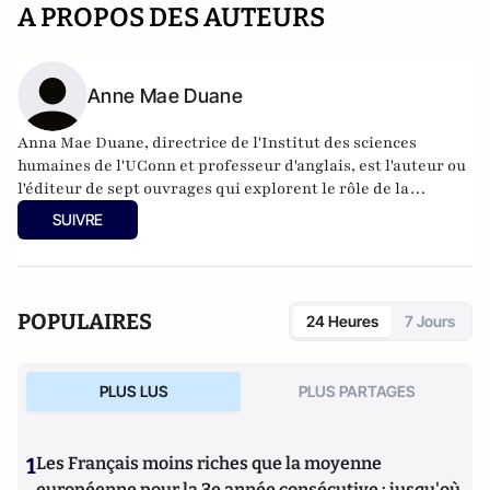
A PROPOS DES AUTEURS
Anne Mae Duane
Anna Mae Duane, directrice de l'Institut des sciences
humaines de l'UConn et professeur d'anglais, est l'auteur ou
l'éditeur de sept ouvrages qui explorent le rôle de la
sympathie dans le changement politique.
SUIVRE
POPULAIRES
24 Heures
7 Jours
PLUS LUS
PLUS PARTAGES
1
Les Français moins riches que la moyenne
européenne pour la 3e année consécutive : jusqu'où