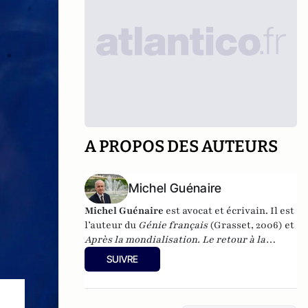
A PROPOS DES AUTEURS
Michel Guénaire
Michel Guénaire
est avocat et écrivain. Il est
l’auteur du
Génie français
(Grasset, 2006) et
Après la mondialisation. Le retour à la
nation
(Les Presses de la Cité, 2022). Vous
SUIVRE
pouvez retrouver Michel Guénaire sur
Twitter : @michelguenaire