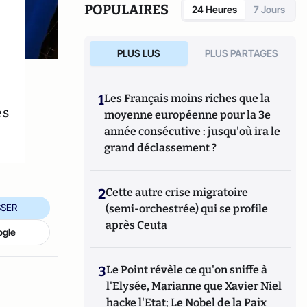
POPULAIRES
24 Heures
7 Jours
PLUS LUS
PLUS PARTAGES
1
Les Français moins riches que la
es
moyenne européenne pour la 3e
année consécutive : jusqu'où ira le
grand déclassement ?
2
Cette autre crise migratoire
SER
(semi-orchestrée) qui se profile
après Ceuta
ogle
3
Le Point révèle ce qu'on sniffe à
l'Elysée, Marianne que Xavier Niel
hacke l'Etat; Le Nobel de la Paix