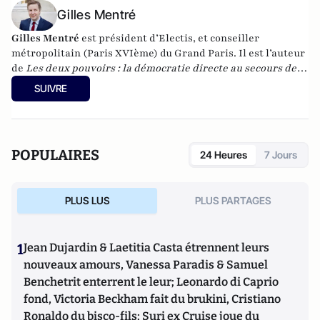
Gilles Mentré
Gilles Mentré
est président d’Electis, et conseiller
métropolitain (Paris XVIème) du Grand Paris. Il est l’auteur
de
Les deux pouvoirs : la démocratie directe au secours de la
démocratie représentative
(Gallimard, 2024) et
SUIVRE
de
Démocratie – Rendons le vote aux citoyens
(Ed. Odile
Jacob, 2021).
POPULAIRES
24 Heures
7 Jours
PLUS LUS
PLUS PARTAGES
1
Jean Dujardin & Laetitia Casta étrennent leurs
nouveaux amours, Vanessa Paradis & Samuel
Benchetrit enterrent le leur; Leonardo di Caprio
fond, Victoria Beckham fait du brukini, Cristiano
Ronaldo du bisco-fils; Suri ex Cruise joue du