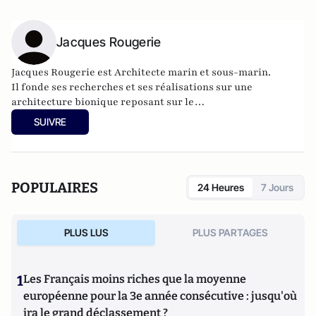
Jacques Rougerie
Jacques Rougerie est Architecte marin et sous-marin.
Il fonde ses recherches et ses réalisations sur une
architecture bionique reposant sur le
biomimétisme et le développement durable.
SUIVRE
POPULAIRES
24 Heures
7 Jours
PLUS LUS
PLUS PARTAGES
1
Les Français moins riches que la moyenne
européenne pour la 3e année consécutive : jusqu'où
ira le grand déclassement ?