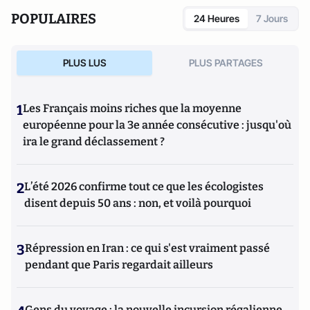
Moulin Lyon III.
POPULAIRES
24 Heures
7 Jours
PLUS LUS
PLUS PARTAGES
1
Les Français moins riches que la moyenne
européenne pour la 3e année consécutive : jusqu'où
ira le grand déclassement ?
2
L’été 2026 confirme tout ce que les écologistes
disent depuis 50 ans : non, et voilà pourquoi
3
Répression en Iran : ce qui s'est vraiment passé
pendant que Paris regardait ailleurs
Gens du voyage : la nouvelle incursion régalienne