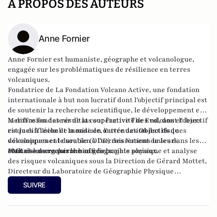
A PROPOS DES AUTEURS
Anne Fornier
Anne Fornier est humaniste, géographe et volcanologue,
engagée sur les problématiques de résilience en terres
volcaniques.
Fondatrice de La Fondation Volcano Active, une fondation
internationale à but non lucratif dont l'objectif principal est
de soutenir la recherche scientifique, le développement et
la diffusion des résultats sur l'activité des volcans et leurs
Membre fondateur de la coopérative The End, dont l'objectif
risques à l'échelle mondiale, l'atténuation des risques
est la diffusion et la mise en œuvre des
Objectifs
de
volcaniques et le soutien à l'accroissement de leurs
développement durable (ODD) des Nations unies dans les
connaissances par le biais de projets sociaux.
PME et les organismes officiels.
Maîtrise de recherche en géographie physique et analyse
des risques volcaniques sous la Direction de Gérard Mottet,
Directeur du Laboratoire de Géographie Physique
Université Jean-Moulin Lyon III et sous la direction du
SUIVRE
climatologue Marcel Leroux, directeur du Laboratoire de
Climatologie, Risques et Environnement, Théorie sur la
dynamique du temps et du climat, AMP, Université Jean-