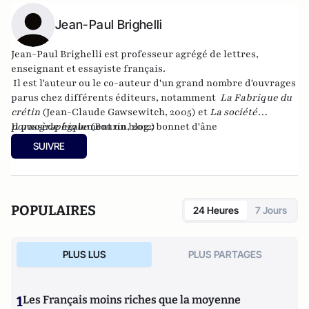
Jean-Paul Brighelli
Jean-Paul Brighelli est professeur agrégé de lettres,
enseignant et essayiste français.
Il est l'auteur ou le co-auteur d'un grand nombre d'ouvrages
parus chez différents éditeurs, notamment
La Fabrique du
crétin
(Jean-Claude Gawsewitch, 2005) et
La société
pornographique
Il possède également un blog :
(Bourin, 2012)
bonnet d'âne
SUIVRE
POPULAIRES
24 Heures
7 Jours
PLUS LUS
PLUS PARTAGES
1
Les Français moins riches que la moyenne