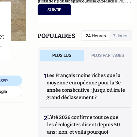
président de Proparco, filiale de l’AFD
d’études politiques de Paris (Sciences Po), à
spécialisée dans le financement du secteur
l’ENA, ainsi qu’à l’École des hautes études
SUIVRE
privé et censeur d'OSEO.
commerciales de Paris (HEC). Conseiller
municipal de Neuilly-sur-Seine de 2008 à
2014, et à nouveau depuis 2020.
Administrateur du Consistoire de Paris de
POPULAIRES
et
24 Heures
7 Jours
1998 à 2006 et de 2010 à 2018, il en a été le
.
président en 2010.
PLUS LUS
PLUS PARTAGES
1
Les Français moins riches que la
SER
moyenne européenne pour la 3e
année consécutive : jusqu'où ira le
ogle
grand déclassement ?
2
L’été 2026 confirme tout ce que
les écologistes disent depuis 50
ans : non, et voilà pourquoi