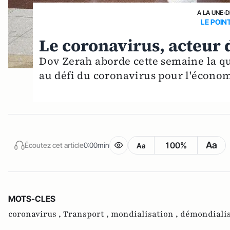
A LA UNE
›
D
LE POIN
Le coronavirus, acteur 
Dov Zerah aborde cette semaine la qu
au défi du coronavirus pour l'économ
Aa
100%
Écoutez cet article
0:00min
Aa
MOTS-CLES
coronavirus ,
Transport ,
mondialisation ,
démondialis