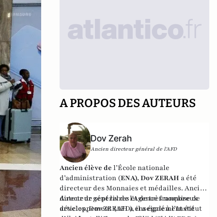
A PROPOS DES AUTEURS
Dov Zerah
Ancien directeur général de l'AFD
Ancien élève de
l’École nationale
d’administration (
ENA), Dov ZERAH
a été
directeur des Monnaies et médailles. Ancien
directeur général de l'Agence française de
Auteur de sept livres et de très nombreux
développement (AFD), il a également été
articles, Dov ZERAH a enseigné à l’Institut