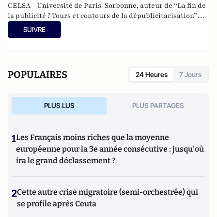
CELSA - Université de Paris-Sorbonne, auteur de “La fin de
la publicité ? Tours et contours de la dépublicitarisation”
(Ed. du Bord de l’eau).
SUIVRE
POPULAIRES
24 Heures
7 Jours
PLUS LUS
PLUS PARTAGES
1
Les Français moins riches que la moyenne
européenne pour la 3e année consécutive : jusqu'où
ira le grand déclassement ?
2
Cette autre crise migratoire (semi-orchestrée) qui
se profile après Ceuta