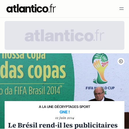
A LA UNE
›
DÉCRYPTAGES
›
SPORT
GNE !
12 juin 2014
Le Brésil rend-il les publicitaires