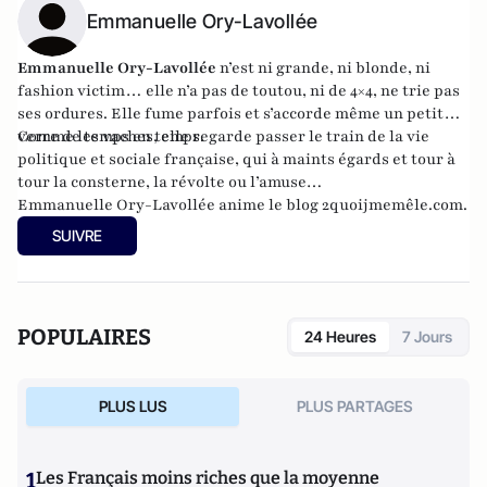
Emmanuelle Ory-Lavollée
Emmanuelle Ory-Lavollée
n’est ni grande, ni blonde, ni
fashion victim… elle n’a pas de toutou, ni de 4×4, ne trie pas
ses ordures. Elle fume parfois et s’accorde même un petit
verre de temps en temps.
Comme les vaches, elle regarde passer le train de la vie
politique et sociale française, qui à maints égards et tour à
tour la consterne, la révolte ou l’amuse…
Emmanuelle Ory-Lavollée anime le blog
2quoijmemêle.com
.
SUIVRE
POPULAIRES
24 Heures
7 Jours
PLUS LUS
PLUS PARTAGES
1
Les Français moins riches que la moyenne