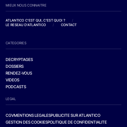
MIEUX NOUS CONNAITRE
ATLANTICO C'EST QUI, C'EST QUOI ?
/
LE RESEAU D'ATLANTICO
/
CONTACT
CATEGORIES
DECRYPTAGES
DOSSIERS
RENDEZ-VOUS
VIDEOS
PODCASTS
LEGAL
CGV
MENTIONS LEGALES
PUBLICITE SUR ATLANTICO
GESTION DES COOKIES
POLITIQUE DE CONFIDENTIALITE