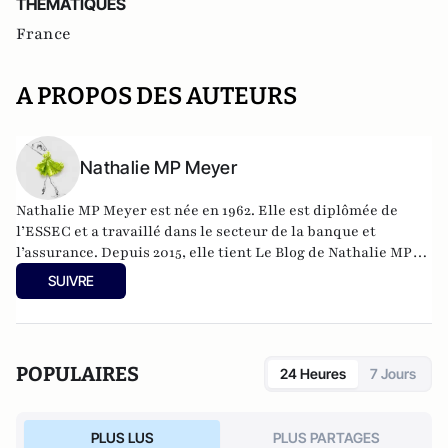
THEMATIQUES
France
A PROPOS DES AUTEURS
Nathalie MP Meyer
Nathalie MP Meyer est née en 1962. Elle est diplômée de
l’ESSEC et a travaillé dans le secteur de la banque et
l’assurance. Depuis 2015, elle tient Le Blog de Nathalie MP
avec l’objectif de faire connaître le libéralisme et
SUIVRE
d’expliquer en quoi il constituerait une réponse adaptée aux
problèmes actuels de la France aussi bien sur le plan des
libertés individuelles que sur celui de la prospérité
économique générale.
POPULAIRES
24 Heures
7 Jours
https://leblogdenathaliemp.com/
PLUS LUS
PLUS PARTAGES