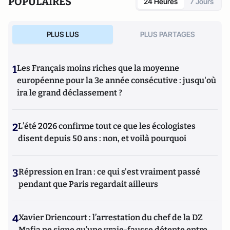
POPULAIRES
24 Heures
7 Jours
PLUS LUS
PLUS PARTAGES
1
Les Français moins riches que la moyenne
européenne pour la 3e année consécutive : jusqu'où
ira le grand déclassement ?
2
L’été 2026 confirme tout ce que les écologistes
disent depuis 50 ans : non, et voilà pourquoi
3
Répression en Iran : ce qui s'est vraiment passé
pendant que Paris regardait ailleurs
4
Xavier Driencourt : l’arrestation du chef de la DZ
Mafia ne signe qu’une vraie-fausse détente entre