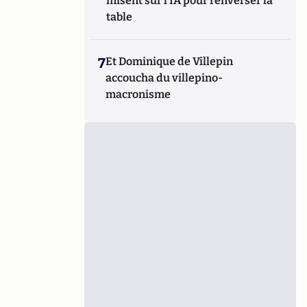
misent sur l’IA pour renverser la
table
7
Et Dominique de Villepin
accoucha du villepino-
macronisme