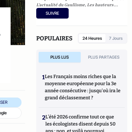
L'actualité du Gaullisme
,
Les hauteurs
béantes de l'Europe
,
Les nouveaux féodaux
,
SUIVRE
Gnose et gnostiques des origines à nos jours
.
,
POPULAIRES
24 Heures
7 Jours
PLUS LUS
PLUS PARTAGES
1
Les Français moins riches que la
moyenne européenne pour la 3e
année consécutive : jusqu'où ira le
grand déclassement ?
SER
ogle
2
L’été 2026 confirme tout ce que
les écologistes disent depuis 50
ans : non, et voilà pourquoi