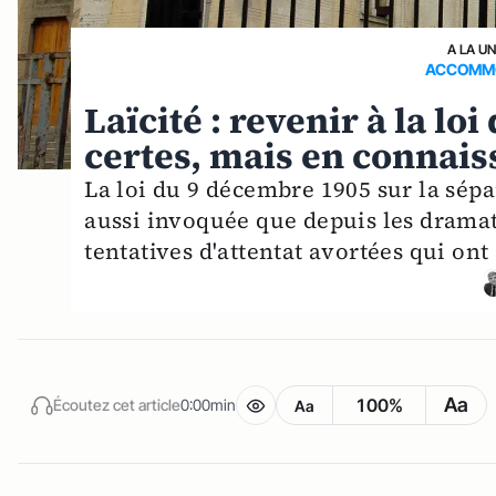
A LA U
ACCOMMO
Laïcité : revenir à la lo
certes, mais en connais
La loi du 9 décembre 1905 sur la sépar
aussi invoquée que depuis les dramati
tentatives d'attentat avortées qui ont 
Aa
100%
Écoutez cet article
0:00min
Aa