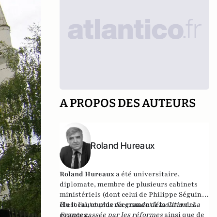
A PROPOS DES AUTEURS
Roland Hureaux
Roland Hureaux
a été universitaire,
diplomate, membre de plusieurs cabinets
ministériels (dont celui de Philippe Séguin),
élu local, et plus récemment à la Cour des
Il est l'auteur de
La grande démolition : La
comptes.
France cassée par les réformes
ainsi que de