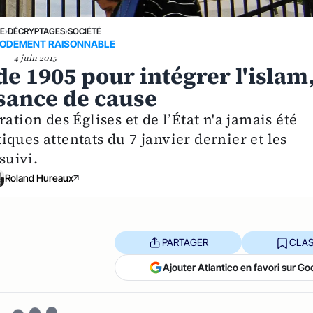
NE
›
DÉCRYPTAGES
›
SOCIÉTÉ
DEMENT RAISONNABLE
4 juin 2015
i de 1905 pour intégrer l'islam
sance de cause
ation des Églises et de l’État n'a jamais été
ques attentats du 7 janvier dernier et les
suivi.
Roland Hureaux
PARTAGER
CLAS
Ajouter Atlantico en favori sur Go