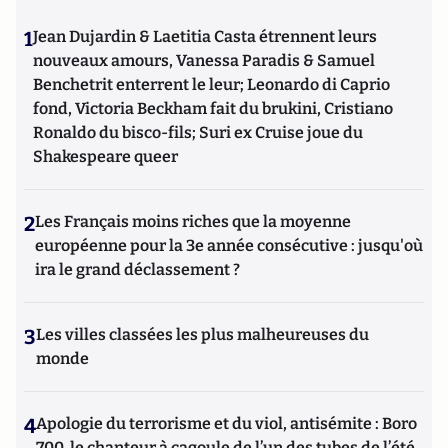
1
Jean Dujardin & Laetitia Casta étrennent leurs
nouveaux amours, Vanessa Paradis & Samuel
Benchetrit enterrent le leur; Leonardo di Caprio
fond, Victoria Beckham fait du brukini, Cristiano
Ronaldo du bisco-fils; Suri ex Cruise joue du
Shakespeare queer
2
Les Français moins riches que la moyenne
européenne pour la 3e année consécutive : jusqu'où
ira le grand déclassement ?
3
Les villes classées les plus malheureuses du
monde
4
Apologie du terrorisme et du viol, antisémite : Boro
700, le chanteur à cagoule de l’un des tubes de l’été