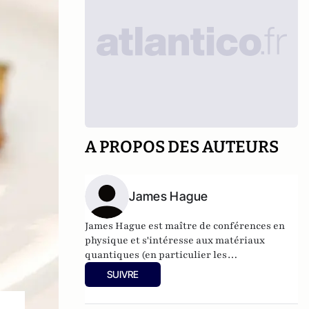
A PROPOS DES AUTEURS
James Hague
James Hague est maître de conférences en
physique et s'intéresse aux matériaux
quantiques (en particulier les
supraconducteurs), aux simulateurs
SUIVRE
quantiques et à la biophysique/biologie
mathématique.