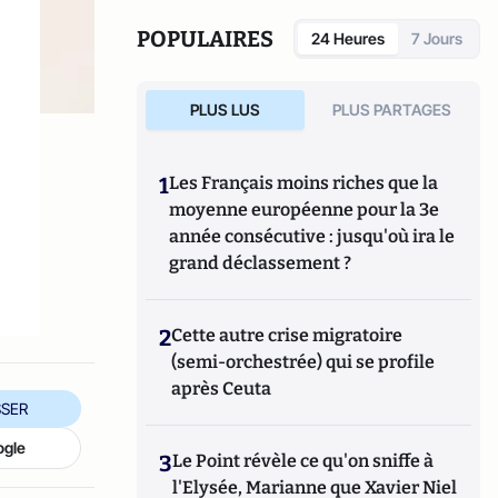
POPULAIRES
24 Heures
7 Jours
PLUS LUS
PLUS PARTAGES
1
Les Français moins riches que la
moyenne européenne pour la 3e
année consécutive : jusqu'où ira le
grand déclassement ?
2
Cette autre crise migratoire
(semi-orchestrée) qui se profile
après Ceuta
SER
ogle
3
Le Point révèle ce qu'on sniffe à
l'Elysée, Marianne que Xavier Niel