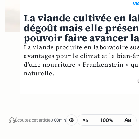
VI
La viande cultivée en l
dégoût mais elle présen
pouvoir faire avancer l
La viande produite en laboratoire susc
avantages pour le climat et le bien-ê
d'une nourriture « Frankenstein » qu
naturelle.
Aa
100%
Écoutez cet article
0:00min
Aa