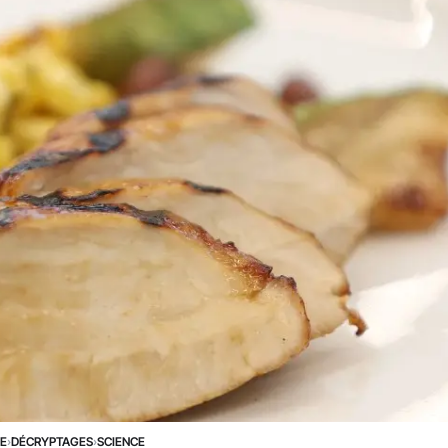
NE
›
DÉCRYPTAGES
›
SCIENCE