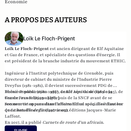
Economie
A PROPOS DES AUTEURS
Loïk Le Floch-Prigent
Loïk Le Floch-Prigent
est ancien dirigeant de Elf Aquitaine
et Gaz de France, et spécialiste des questions d'énergie. Il
est président de la branche industrie du mouvement ETHIC.
Ingénieur à l'Institut polytechnique de Grenoble, puis
directeur de cabinet du ministre de l'Industrie Pierre
Dreyfus (1981-1982), il devient successivement PDG de
Rhône-Poulenc (1982-1986), de Elf Aquitaine (1989-1993), de
Dernière publication :
1997, année zéro du déclin de la
Gaz de France (1993-1996), puis de la SNCF avant de se
France
, aux Editions Elytel.
reconvertir en consultant international spécialisé dans les
Son nom est apparu dans l'affaire Elf en 2003. Il est l'auteur
questions d'énergie (1997-2003).
de
La bataille de l'industrie
aux éditions Jacques-Marie
Laffont.
En 2017, il a publié
Carnets de route d'un africain
.
SUIVRE