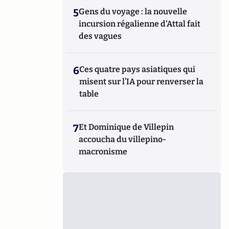
5
Gens du voyage : la nouvelle
incursion régalienne d'Attal fait
des vagues
6
Ces quatre pays asiatiques qui
misent sur l’IA pour renverser la
table
7
Et Dominique de Villepin
accoucha du villepino-
macronisme