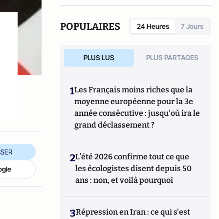
POPULAIRES
24 Heures
7 Jours
PLUS LUS
PLUS PARTAGES
1
Les Français moins riches que la
moyenne européenne pour la 3e
année consécutive : jusqu'où ira le
grand déclassement ?
SER
2
L’été 2026 confirme tout ce que
les écologistes disent depuis 50
ogle
ans : non, et voilà pourquoi
3
Répression en Iran : ce qui s'est