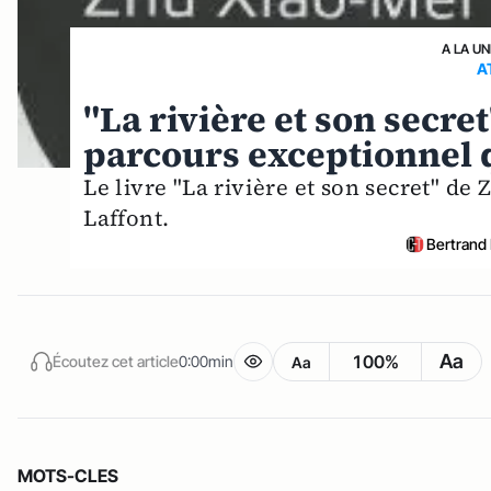
A LA UN
A
"La rivière et son secre
parcours exceptionnel q
Le livre "La rivière et son secret" de
Laffont.
Bertrand
Aa
100%
Écoutez cet article
0:00min
Aa
MOTS-CLES