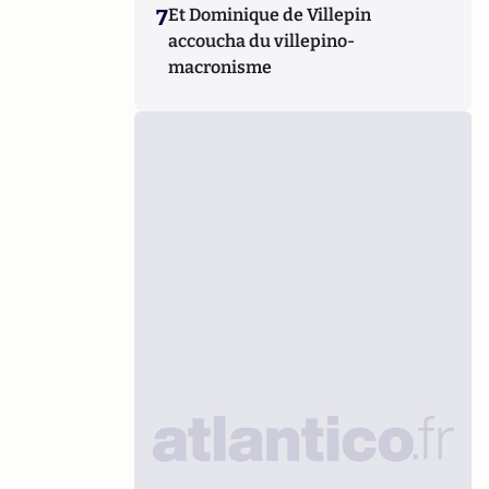
7
Et Dominique de Villepin
accoucha du villepino-
macronisme