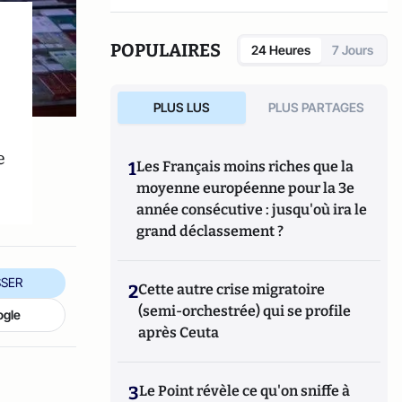
il a publié de nombreux ouvrages, parmi
lesquels : "La chine, banquier du monde"
(Fayard, 2014) et L'occident face à la
POPULAIRES
24 Heures
7 Jours
renaissance de la Chine (Odile Jacob, 2018).
PLUS LUS
PLUS PARTAGES
e
1
Les Français moins riches que la
moyenne européenne pour la 3e
année consécutive : jusqu'où ira le
grand déclassement ?
SER
2
Cette autre crise migratoire
(semi-orchestrée) qui se profile
ogle
après Ceuta
3
Le Point révèle ce qu'on sniffe à