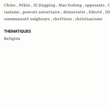
Chine ,
Pékin ,
Xi Jingping ,
Mao Zedong ,
opposants ,
O
taoïsme ,
pouvoir autoritaire ,
démocratie ,
liberté ,
li
communauté ouïghoure ,
chrétiens ,
christianisme
THEMATIQUES
Religion