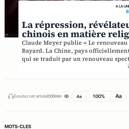
A LA UN
B
La répression, révélate
chinois en matière reli
Claude Meyer publie « Le renouveau é
Bayard. La Chine, pays officiellemen
qui se traduit par un renouveau specta
Aa
100%
Écoutez cet article
0:00min
Aa
MOTS-CLES