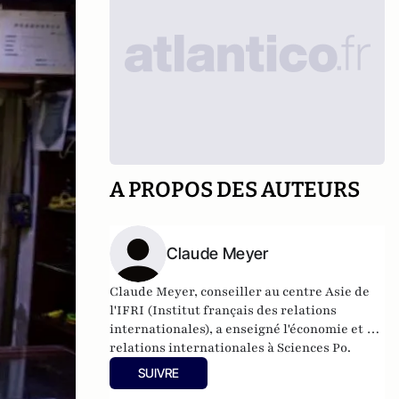
A PROPOS DES AUTEURS
Claude Meyer
Claude Meyer, conseiller au centre Asie de
l'IFRI (Institut français des relations
internationales), a enseigné l'économie et les
relations internationales à Sciences Po.
Docteur en économie, diplômé en
SUIVRE
philosophie, sociologie et études asiatiques,