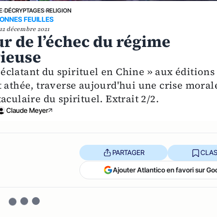
E
›
DÉCRYPTAGES
›
RELIGION
ONNES FEUILLES
12 décembre 2021
ur de l’échec du régime
gieuse
clatant du spirituel en Chine » aux éditions
t athée, traverse aujourd'hui une crise moral
culaire du spirituel. Extrait 2/2.
Claude Meyer
PARTAGER
CLAS
Ajouter Atlantico en favori sur Go