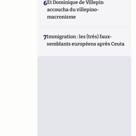
6
Et Dominique de Villepin
accoucha du villepino-
macronisme
7
Immigration : les (très) faux-
semblants européens après Ceuta