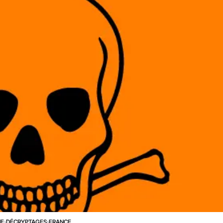
NE
›
DÉCRYPTAGES
›
FRANCE