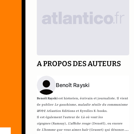
A PROPOS DES AUTEURS
Benoît Rayski
Benoît Rayski
est historien, écrivain et journaliste. Il vient
de publier
Le gauchisme, maladie sénile du communisme
avec
Atlantico Editions et Eyrolles E-books.
Il est également l'auteur de
Là où vont les
cigognes
(Ramsay),
L'affiche rouge
(Denoël), ou encore
de
L'homme que vous aimez haïr
(Grasset)
qui dénonce l'