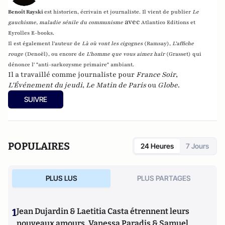
Benoît Rayski
est historien, écrivain et journaliste. Il vient de publier
Le
avec
gauchisme, maladie sénile du communisme
Atlantico Editions et
Eyrolles E-books.
Il est également l'auteur de
Là où vont les cigognes
(Ramsay),
L'affiche
rouge
(Denoël), ou encore de
L'homme que vous aimez haïr
(Grasset)
qui
dénonce l' "anti-sarkozysme primaire" ambiant.
Il a travaillé comme journaliste pour
France Soir
,
L'Événement du jeudi
,
Le Matin de Paris
ou
Globe
.
SUIVRE
POPULAIRES
24 Heures
7 Jours
PLUS LUS
PLUS PARTAGES
1
Jean Dujardin & Laetitia Casta étrennent leurs
nouveaux amours, Vanessa Paradis & Samuel