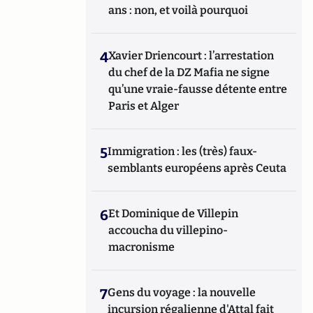
ans : non, et voilà pourquoi
4
Xavier Driencourt : l’arrestation
du chef de la DZ Mafia ne signe
qu’une vraie-fausse détente entre
Paris et Alger
5
Immigration : les (très) faux-
semblants européens après Ceuta
6
Et Dominique de Villepin
accoucha du villepino-
macronisme
7
Gens du voyage : la nouvelle
incursion régalienne d'Attal fait