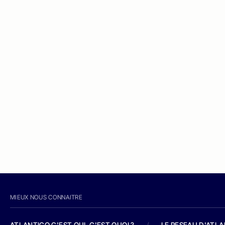
MIEUX NOUS CONNAITRE
ATLANTICO C'EST QUI, C'EST QUOI ?
/
LE RESEAU D'ATL