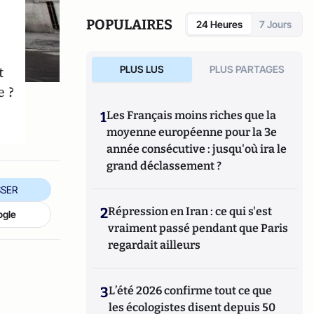
POPULAIRES
24 Heures
7 Jours
t
PLUS LUS
PLUS PARTAGES
e ?
1
Les Français moins riches que la
moyenne européenne pour la 3e
année consécutive : jusqu'où ira le
grand déclassement ?
SER
2
Répression en Iran : ce qui s'est
ogle
vraiment passé pendant que Paris
regardait ailleurs
3
L’été 2026 confirme tout ce que
les écologistes disent depuis 50