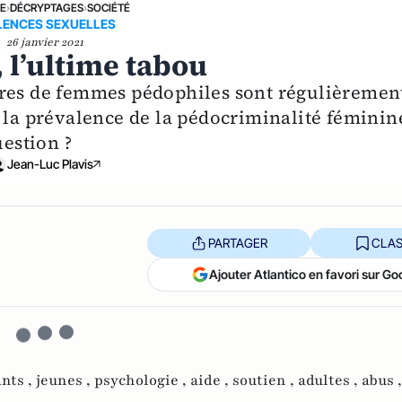
NE
›
DÉCRYPTAGES
›
SOCIÉTÉ
LENCES SEXUELLES
26 janvier 2021
 l’ultime tabou
ires de femmes pédophiles sont régulièremen
 la prévalence de la pédocriminalité féminin
uestion ?
Jean-Luc Plavis
PARTAGER
CLAS
Ajouter Atlantico en favori sur Go
nts ,
jeunes ,
psychologie ,
aide ,
soutien ,
adultes ,
abus ,