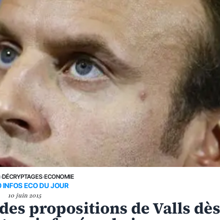
E
›
DÉCRYPTAGES
›
ECONOMIE
0 INFOS ECO DU JOUR
10 juin 2015
es propositions de Valls dè