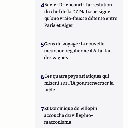
4
Xavier Driencourt : l’arrestation
du chef de la DZ Mafia ne signe
qu’une vraie-fausse détente entre
Paris et Alger
5
Gens du voyage : la nouvelle
incursion régalienne d'Attal fait
des vagues
6
Ces quatre pays asiatiques qui
misent sur l’IA pour renverser la
table
7
Et Dominique de Villepin
accoucha du villepino-
macronisme