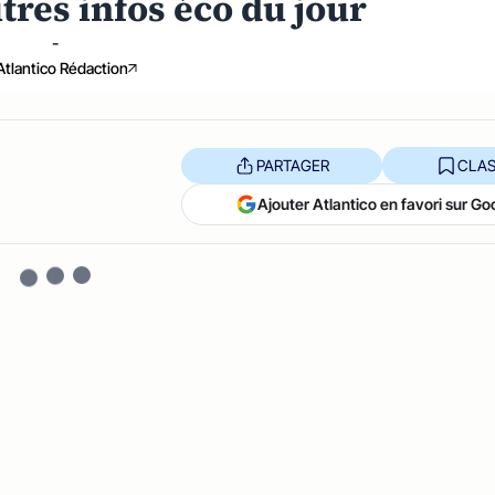
utres infos éco du jour
-
Atlantico Rédaction
PARTAGER
CLAS
Ajouter Atlantico en favori sur Go