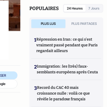
University Press.
POPULAIRES
24 Heures
7 Jours
PLUS LUS
PLUS PARTAGES
1
Répression en Iran : ce qui s'est
vraiment passé pendant que Paris
regardait ailleurs
2
Immigration : les (très) faux-
semblants européens après Ceuta
SER
ogle
3
Record du CAC 40 mais
croissance nulle : voilà ce que
révèle le paradoxe français