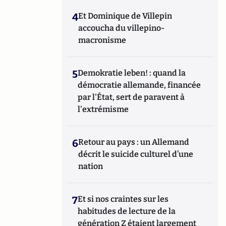
4
Et Dominique de Villepin
accoucha du villepino-
macronisme
5
Demokratie leben! : quand la
démocratie allemande, financée
par l'État, sert de paravent à
l'extrémisme
6
Retour au pays : un Allemand
décrit le suicide culturel d’une
nation
7
Et si nos craintes sur les
habitudes de lecture de la
génération Z étaient largement