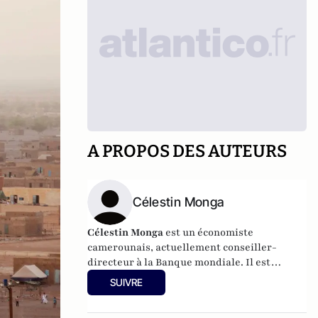
A PROPOS DES AUTEURS
Célestin Monga
Célestin Monga
est un économiste
camerounais, actuellement conseiller-
directeur à la Banque mondiale. Il est
également directeur de l'ouvrage de
SUIVRE
référence
L'Afrique et la science
économique
à paraître aux éditions Oxford