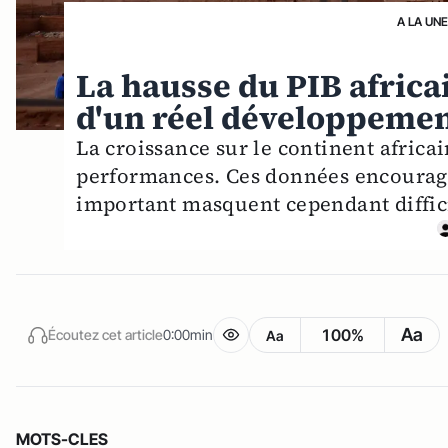
A LA UN
La hausse du PIB africai
d'un réel développemen
La croissance sur le continent africai
performances. Ces données encourage
important masquent cependant diffici
Aa
100%
Écoutez cet article
0:00min
Aa
MOTS-CLES