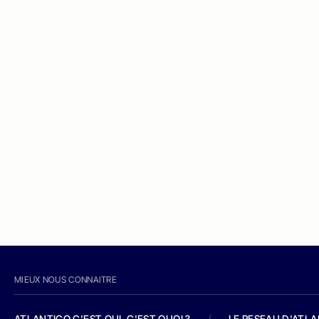
MIEUX NOUS CONNAITRE
ATLANTICO C'EST QUI, C'EST QUOI ?
/
LE RESEAU D'ATL