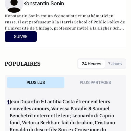
Konstantin Sonin
Konstantin Sonin est un économiste et mathématicien
russe. Il est professeur à la Harris School of Public Policy de
l’Université de Chicago, professeur invité à la Higher School
of Economics de Moscou, en Russie, chercheur au Centre for
SUIVRE
Economic Policy Research (CEPR) de Londres et chercheur
associé à l’Institut d'économie de la transition de Stockholm.
En reconnaissance de ses recherches exceptionnelles dans
le domaine de l'économie politique, en décembre 2015, il a
POPULAIRES
24 Heures
7 Jours
été nommé John Dewey Distinguished Service Professor de
l'Université de Chicago.
PLUS LUS
PLUS PARTAGES
1
Jean Dujardin & Laetitia Casta étrennent leurs
nouvelles amours, Vanessa Paradis & Samuel
Benchetrit enterrent le leur; Leonardo di Caprio
fond, Victoria Beckham fait du brukini, Cristiano
Ronaldo du bisco-fils; Suri ex Cruise joue du