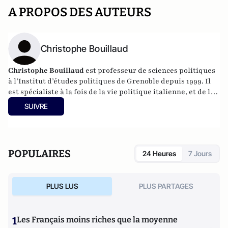
A PROPOS DES AUTEURS
Christophe Bouillaud
Christophe Bouillaud
est professeur de sciences politiques
à l’Institut d’études politiques de Grenoble depuis 1999. Il
est spécialiste à la fois de la vie politique italienne, et de la
vie politique européenne, en particulier sous l’angle des
SUIVRE
partis.
POPULAIRES
24 Heures
7 Jours
PLUS LUS
PLUS PARTAGES
1
Les Français moins riches que la moyenne