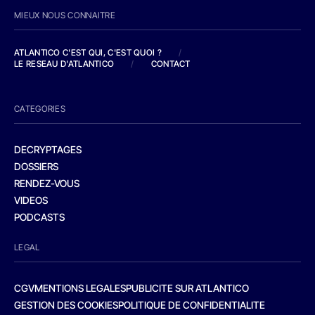
MIEUX NOUS CONNAITRE
ATLANTICO C'EST QUI, C'EST QUOI ?
/
LE RESEAU D'ATLANTICO
/
CONTACT
CATEGORIES
DECRYPTAGES
DOSSIERS
RENDEZ-VOUS
VIDEOS
PODCASTS
LEGAL
CGV
MENTIONS LEGALES
PUBLICITE SUR ATLANTICO
GESTION DES COOKIES
POLITIQUE DE CONFIDENTIALITE