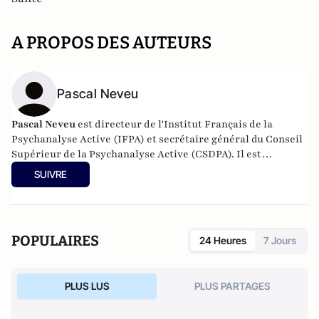
A PROPOS DES AUTEURS
Pascal Neveu
Pascal Neveu
est directeur de l'Institut Français de la
Psychanalyse Active (IFPA) et secrétaire général du
Conseil
Supérieur de la Psychanalyse Active
(CSDPA). Il est
responsable national de la cellule de soutien psychologique
SUIVRE
au sein de l’
Œuvre des Pupilles Orphelins des Sapeurs-
Pompiers de France
(ODP).
POPULAIRES
24 Heures
7 Jours
PLUS LUS
PLUS PARTAGES