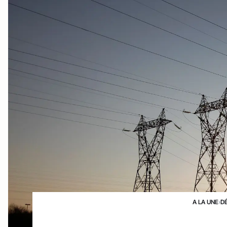
A LA UNE
›
D