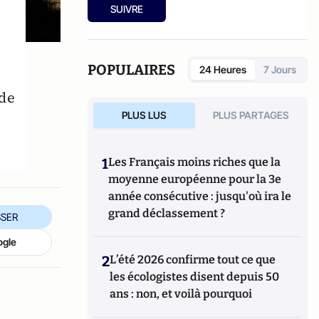
(Gallimard, 2008) ou
Comprendre le
Ede, la société Economie d'énergie.
SUIVRE
nouveau monde de l'énergie
(Maxima,
e
2013),
Understanding the new energy World 2.0
(Dow
éditions).
POPULAIRES
24 Heures
7 Jours
 de
PLUS LUS
PLUS PARTAGES
1
Les Français moins riches que la
moyenne européenne pour la 3e
année consécutive : jusqu'où ira le
grand déclassement ?
SER
ogle
2
L’été 2026 confirme tout ce que
les écologistes disent depuis 50
ans : non, et voilà pourquoi