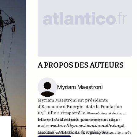
A PROPOS DES AUTEURS
Myriam Maestroni
Myriam Maestroni est présidente
d'
Economie d'Energi
e et de
la Fondation
E5T
. Elle a remporté le
Women's Award
de
La
Elle est l'auteure de plusieurs ouvrages
Tribune
dans la catégorie
"Green Business"
. Elle a
majeurs:
Intelligence émotionnelle
(2008,
accompli toute sa carrière dans le secteur de l'énergie.
Maxima),
Mutations énergétiques
Après huit années à la tête de Primagaz France, elle a crée