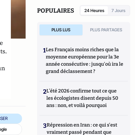
sur les politiques publiques territoriales et
le développement social.
POPULAIRES
24 Heures
7 Jours
PLUS LUS
PLUS PARTAGES
e
1
Les Français moins riches que la
ts.
moyenne européenne pour la 3e
année consécutive : jusqu'où ira le
un
grand déclassement ?
2
L’été 2026 confirme tout ce que
les écologistes disent depuis 50
ans : non, et voilà pourquoi
SER
3
Répression en Iran : ce qui s'est
ogle
vraiment passé pendant que