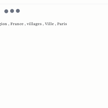
gion ,
France ,
villages ,
Ville ,
Paris