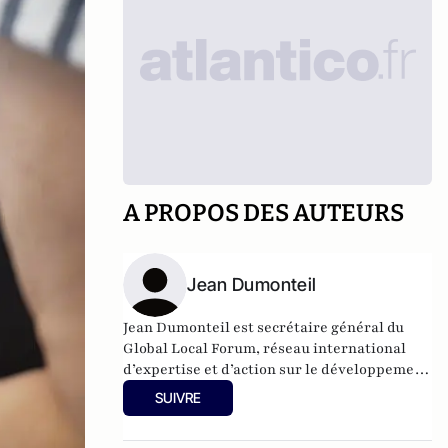
A PROPOS DES AUTEURS
Jean Dumonteil
Jean Dumonteil est secrétaire général du
Global Local Forum, réseau international
d’expertise et d’action sur le développement
territorial et le renforcement de l’action
SUIVRE
publique locale. Ex-directeur de La Gazette
des communes, il anime de nombreux débats