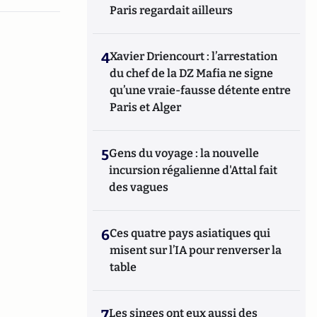
Paris regardait ailleurs
4
Xavier Driencourt : l’arrestation
du chef de la DZ Mafia ne signe
qu’une vraie-fausse détente entre
Paris et Alger
5
Gens du voyage : la nouvelle
incursion régalienne d'Attal fait
des vagues
6
Ces quatre pays asiatiques qui
misent sur l’IA pour renverser la
table
7
Les singes ont eux aussi des