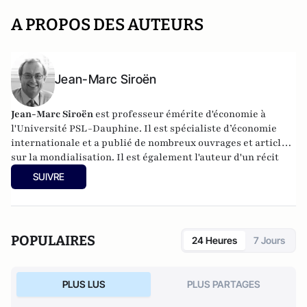
A PROPOS DES AUTEURS
Jean-Marc Siroën
Jean-Marc Siroën
est professeur émérite d'économie à
l'Université PSL-Dauphine. Il est spécialiste d’économie
internationale et a publié de nombreux ouvrages et articles
sur la mondialisation. Il est également l'auteur d'un récit
romancé (en trois tomes) autour de l'économiste J.M. Keynes
SUIVRE
: "Mr Keynes et les extravagants". Site :
www.jean-
marcsiroen.dauphine.
fr
POPULAIRES
24 Heures
7 Jours
PLUS LUS
PLUS PARTAGES