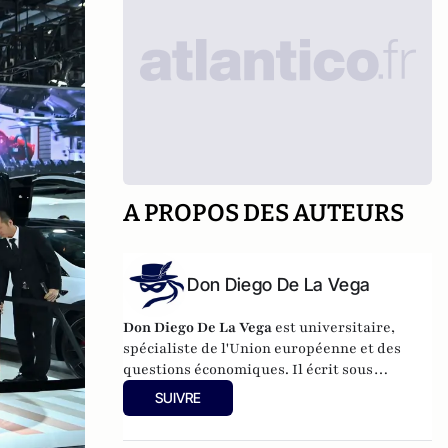
A PROPOS DES AUTEURS
Don Diego De La Vega
Don Diego De La Vega
est universitaire,
spécialiste de l'Union européenne et des
questions économiques. Il écrit sous
pseudonyme car il ne peut engager
SUIVRE
l’institution pour laquelle il travaille.