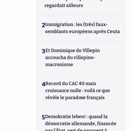
regardait ailleurs
2
Immigration : les (très) faux-
semblants européens après Ceuta
3
Et Dominique de Villepin
accoucha du villepino-
macronisme
4
Record du CAC 40 mais
croissance nulle : voilà ce que
révèle le paradoxe français
5
Demokratie leben! : quand la
démocratie allemande, financée
par l'État, sert de paravent à