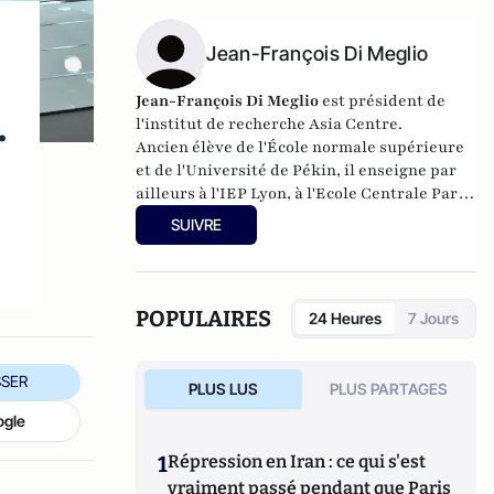
Jean-François Di Meglio
Jean-François Di Meglio
est
président de
.
l'institut de recherche Asia Centre.
Ancien élève de l'École normale supérieure
et de l'Université de Pékin,
il
enseigne par
ailleurs à l'IEP Lyon, à l'Ecole Centrale Paris,
à HEC ParisTech, à l'École des Mines Paris
SUIVRE
Tech et à Lille I
.
POPULAIRES
24 Heures
7 Jours
SER
PLUS LUS
PLUS PARTAGES
ogle
1
Répression en Iran : ce qui s'est
vraiment passé pendant que Paris