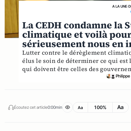
A LA UNE
›
D
La CEDH condamne la Su
climatique et voilà pou
sérieusement nous en i
Lutter contre le dérèglement climatiq
élus le soin de déterminer ce qui est l
qui doivent être celles des gouverne
Philippe
Aa
100%
Écoutez cet article
0:00min
Aa