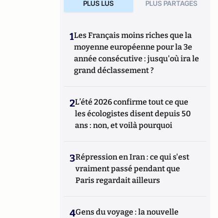
PLUS LUS
PLUS PARTAGES
1
Les Français moins riches que la
moyenne européenne pour la 3e
année consécutive : jusqu'où ira le
grand déclassement ?
2
L’été 2026 confirme tout ce que
les écologistes disent depuis 50
ans : non, et voilà pourquoi
3
Répression en Iran : ce qui s'est
vraiment passé pendant que
Paris regardait ailleurs
4
Gens du voyage : la nouvelle