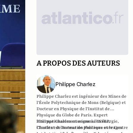
A PROPOS DES AUTEURS
Philippe Charlez
Philippe Charlez est ingénieur des Mines de
l'École Polytechnique de Mons (Belgique) et
Docteur en Physique de l'Institut de
Physique du Globe de Paris. Expert
internationalement reconnu en énergie,
Philippe Charlez enseigne à l’ISSEP,
Charlez est l'auteur de plusieurs ouvrages
l'Institut de Formation Politique et le Centre